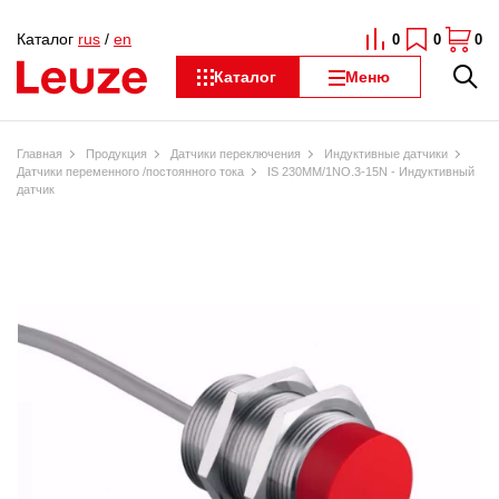
Каталог
rus
/
en
0
0
0
Каталог
Меню
Главная
Продукция
Датчики переключения
Индуктивные датчики
Датчики переменного /постоянного тока
IS 230MM/1NO.3-15N - Индуктивный
датчик