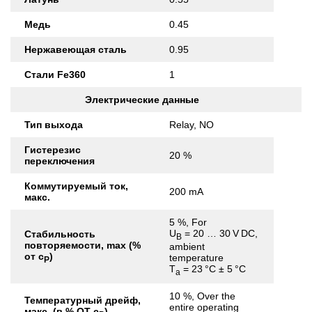
Медь
0.45
Нержавеющая сталь
0.95
Стали Fe360
1
Электрические данные
Тип выхода
Relay, NO
Гистерезис
20 %
переключения
Коммутируемый ток,
200 mA
макс.
5 %, For
U
= 20 … 30 V DC,
Стабильность
B
повторяемости, max (%
ambient
от с
)
temperature
Р
T
= 23 °C ± 5 °C
a
10 %, Over the
Температурный дрейф,
entire operating
макс. (в % ОТ с
)