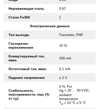
Нержавеющая сталь
0.67
Стали Fe360
1
Электрические данные
Тип выхода
Transistor, PNP
Гистерезис
10 %
переключения
Коммутируемый ток,
200 mA
макс.
Остаточный ток, макс.
0.1 mA
Падение напряжения
≤ 2 V
5 %, For
U
= 20 … 30 V DC,
Стабильность
B
повторяемости, max (%
ambient
от с
)
temperature
Р
T
= 23 °C ± 5 °C
a