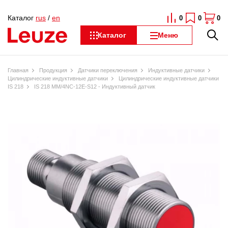
Каталог
rus
/
en
0
0
0
Каталог
Меню
Главная
Продукция
Датчики переключения
Индуктивные датчики
Цилиндрические индуктивные датчики
Цилиндрические индуктивные датчики
IS 218
IS 218 MM/4NC-12E-S12 - Индуктивный датчик