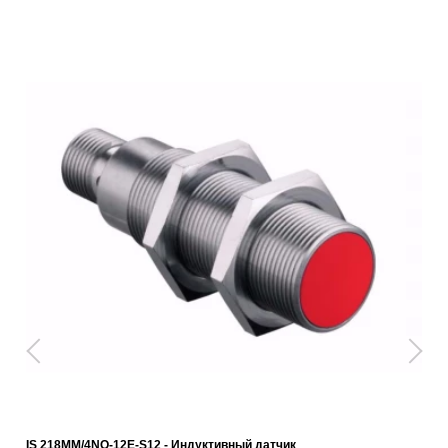
IS 218MM/4NO-12E-S12 - Индуктивный датчик