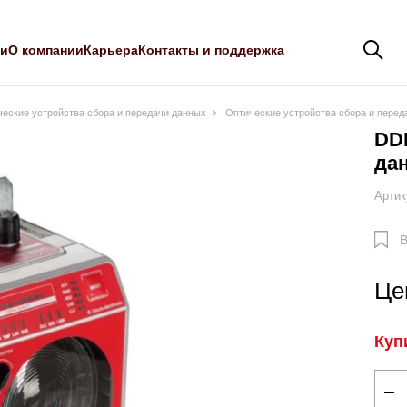
ли
О компании
Карьера
Контакты и поддержка
еские устройства сбора и передачи данных
Оптические устройства сбора и пере
DDL
да
Артик
В
Це
Куп