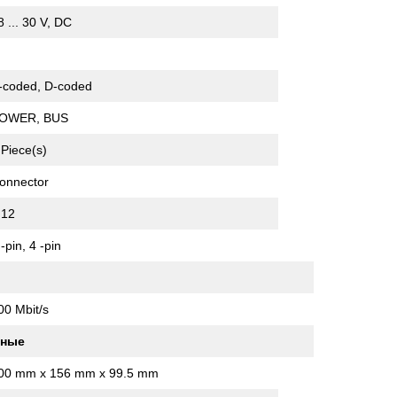
8 ... 30 V, DC
-coded, D-coded
OWER, BUS
 Piece(s)
onnector
12
 -pin, 4 -pin
00 Mbit/s
нные
00 mm x 156 mm x 99.5 mm