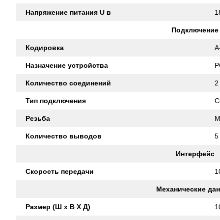
Напряжение питания U в
1
Подключение
Кодировка
A
Назначение устройства
P
Количество соединений
2
Тип подключения
C
Резьба
M
Количество выводов
5
Интерфейс
Скорость передачи
1
Механические да
Размер (Ш x В X Д)
1