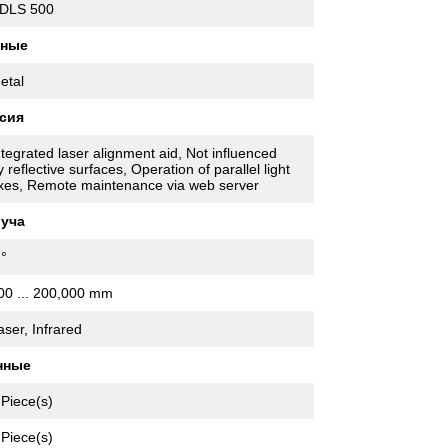
DLS 500
нные
etal
сия
ntegrated laser alignment aid, Not influenced
y reflective surfaces, Operation of parallel light
xes, Remote maintenance via web server
луча
 °
00 ... 200,000 mm
aser, Infrared
нные
 Piece(s)
 Piece(s)