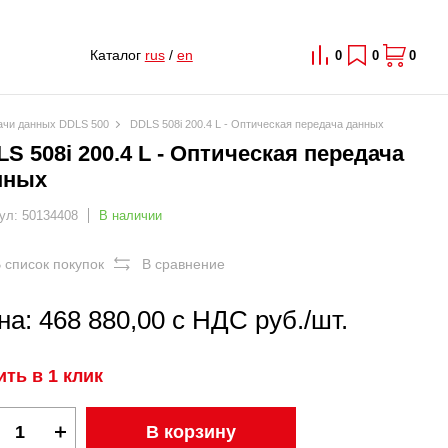
Каталог
rus
/
en
0
0
0
дачи данных DDLS 500
DDLS 508i 200.4 L - Оптическая передача данных
S 508i 200.4 L - Оптическая передача
нных
ул: 50134408
В наличии
 список покупок
В сравнение
на: 468 880,00 с НДС руб./шт.
ить в 1 клик
В корзину