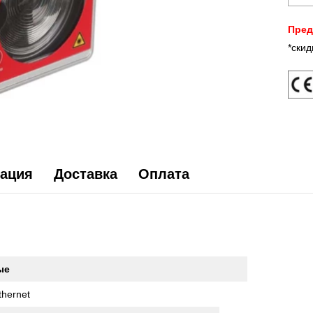
Пред
*скид
ация
Доставка
Оплата
ые
thernet