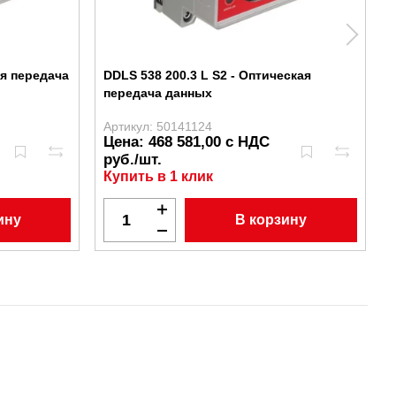
ая передача
DDLS 538 200.3 L S2 - Оптическая
D
передача данных
Артикул: 50141124
А
Цена: 468 581,00 с НДС
руб./шт.
Купить в 1 клик
ину
В корзину