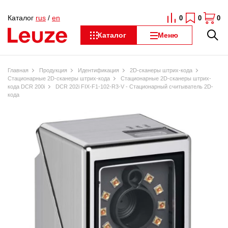
Каталог
rus
/
en
0
0
0
Каталог
Меню
Главная
Продукция
Идентификация
2D-сканеры штрих-кода
Стационарные 2D-сканеры штрих-кода
Стационарные 2D-сканеры штрих-
кода DCR 200i
DCR 202i FIX-F1-102-R3-V - Стационарный считыватель 2D-
кода