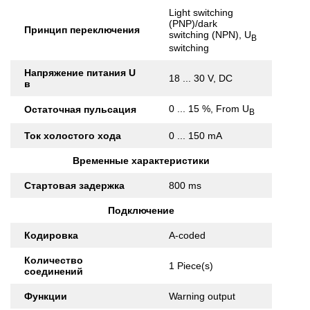
Light switching
(PNP)/dark
Принцип переключения
switching (NPN), U
B
switching
Напряжение питания U
18 ... 30 V, DC
в
0 ... 15 %, From U
Остаточная пульсация
B
Ток холостого хода
0 ... 150 mA
Временные характеристики
Стартовая задержка
800 ms
Подключение
Кодировка
A-coded
Количество
1 Piece(s)
соединений
Функции
Warning output