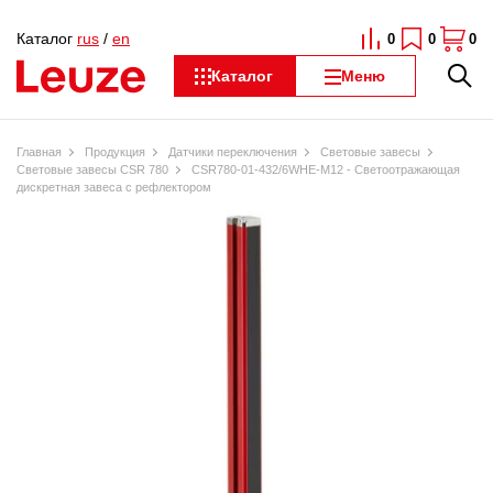
Каталог
rus
/
en
0
0
0
Каталог
Меню
Главная
Продукция
Датчики переключения
Световые завесы
Световые завесы CSR 780
CSR780-01-432/6WHE-M12 - Светоотражающая
дискретная завеса с рефлектором