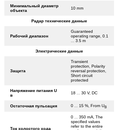
Минимальный диаметр
10 mm
объекта
Радар технические данные
Guaranteed
Рабочий диапазон
operating range, 0.1
... 3.5 m
Электрические данные
Transient
protection, Polarity
Защита
reversal protection,
Short circuit
protected
Напряжение питания U
18 ... 30 V, DC
в
0 ... 15 %, From U
Остаточная пульсация
B
0 ... 350 mA, The
specified values
refer to the entire
Ток холостого хода