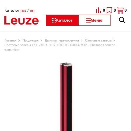
Каталог
rus
/
en
0
0
0
Каталог
Меню
Главная
Продукция
Датчики переключения
Световые завесы
Световые завесы CSL 710
CSL710-T05-1600.A-M12 - Световая завеса
transmitter