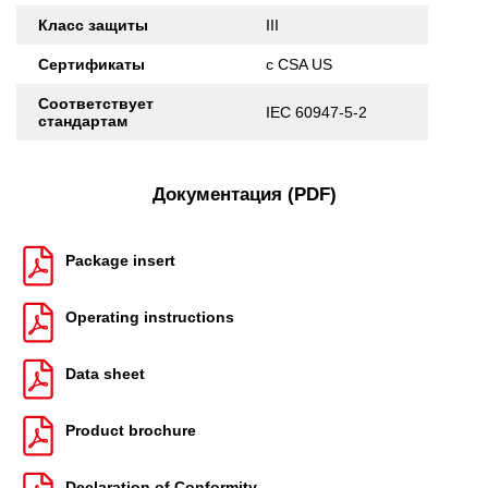
Класс защиты
III
Сертификаты
c CSA US
Соответствует
IEC 60947-5-2
стандартам
Документация (PDF)
Package insert
Operating instructions
Data sheet
Product brochure
Declaration of Conformity