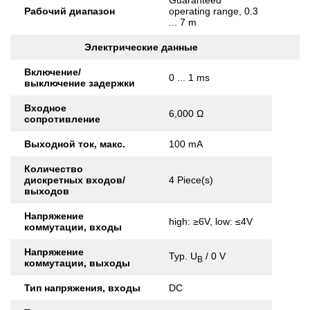
Guaranteed
Рабочий диапазон
operating range, 0.3
... 7 m
Электрические данные
Включение/
0 ... 1 ms
выключение задержки
Входное
6,000 Ω
сопротивление
Выходной ток, макс.
100 mA
Количество
дискретных входов/
4 Piece(s)
выходов
Напряжение
high: ≥6V, low: ≤4V
коммутации, входы
Напряжение
Typ. U
/ 0 V
B
коммутации, выходы
Тип напряжения, входы
DC