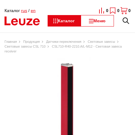
Каталог
rus
/
en
0
0
0
Каталог
Меню
Главная
Продукция
Датчики переключения
Световые завесы
Световые завесы CSL 710
CSL710-R40-2210.A/L-M12 - Световая завеса
receiver