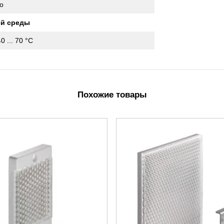
o
й среды
40 ... 70 °C
Похожие товары