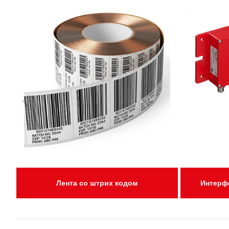
Лента со штрих кодом
Интерф