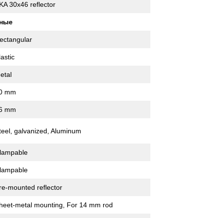
KA 30x46 reflector
нные
ectangular
lastic
etal
0 mm
6 mm
teel, galvanized, Aluminum
lampable
lampable
re-mounted reflector
heet-metal mounting, For 14 mm rod