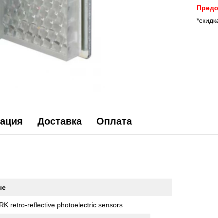
Предо
*скидк
ация
Доставка
Оплата
ые
RK retro-reflective photoelectric sensors