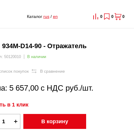
Каталог
rus
/
en
0
0
0
 934M-D14-90 - Отражатель
л: 50120010
В наличии
список покупок
В сравнение
а: 5 657,00 с НДС руб./шт.
ть в 1 клик
В корзину