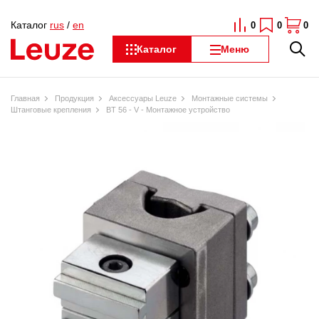
Каталог
rus
/
en
0
0
0
Каталог
Меню
Главная
Продукция
Аксессуары Leuze
Монтажные системы
Штанговые крепления
BT 56 - V - Монтажное устройство