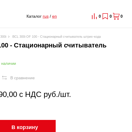
Каталог
rus
/
en
0
0
0
300i
BCL 300i OF 100 - Стационарный считыватель штрих-кода
 100 - Стационарный считыватель
 наличии
В сравнение
90,00 с НДС руб./шт.
В корзину