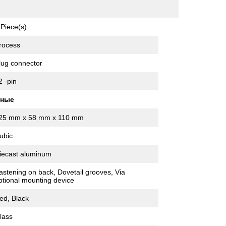
 Piece(s)
rocess
lug connector
2 -pin
нные
25 mm x 58 mm x 110 mm
ubic
iecast aluminum
astening on back, Dovetail grooves, Via
ptional mounting device
ed, Black
lass