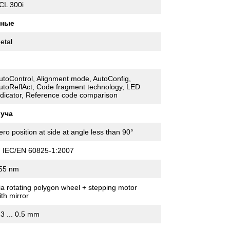
CL 300i
нные
etal
utoControl, Alignment mode, AutoConfig,
utoReflAct, Code fragment technology, LED
ndicator, Reference code comparison
луча
ero position at side at angle less than 90°
, IEC/EN 60825-1:2007
55 nm
ia rotating polygon wheel + stepping motor
ith mirror
.3 ... 0.5 mm