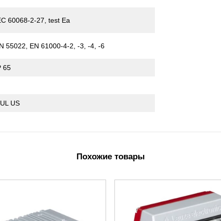
EC 60068-2-27, test Ea
N 55022, EN 61000-4-2, -3, -4, -6
P 65
I
 UL US
Похожие товары