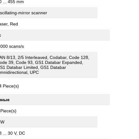
0 ... 455 mm
scillating-mirror scanner
aser, Red
х
,000 scans/s
AN 8/13, 2/5 Interleaved, Codabar, Code 128,
ode 39, Code 93, GS1 Databar Expanded,
S1 Databar Limited, GS1 Databar
mnidirectional, UPC
4 Piece(s)
нные
 Piece(s)
 W
8 ... 30 V, DC