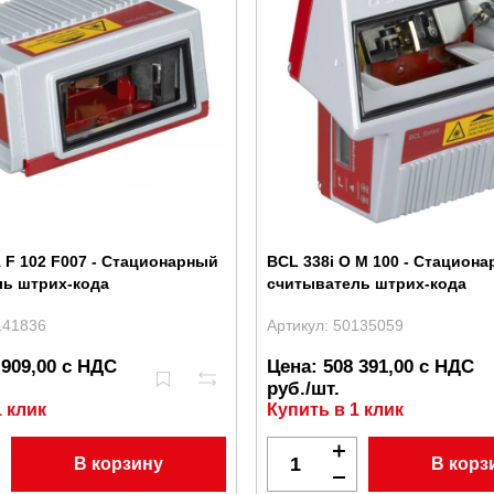
1 F 102 F007 - Стационарный
BCL 338i O M 100 - Стацион
ль штрих-кода
считыватель штрих-кода
141836
Артикул: 50135059
 909,00 с НДС
Цена: 508 391,00 с НДС
руб./шт.
1 клик
Купить в 1 клик
В корзину
В корз