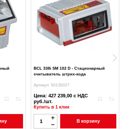
арный
BCL 338i SM 102 D - Стационарный
считыватель штрих-кода
Артикул: 50135027
А
Цена: 427 239,00 с НДС
руб./шт.
Купить в 1 клик
ину
В корзину