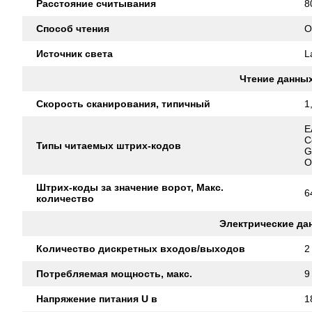
Расстояние считывания
8
Способ чтения
O
Источник света
L
Чтение данны
Скорость сканирования, типичный
1
E
C
Типы читаемых штрих-кодов
G
O
Штрих-коды за значение ворот, Макс.
6
количество
Электрические да
Количество дискретных входов/выходов
2
Потребляемая мощность, макс.
9
Напряжение питания U в
1