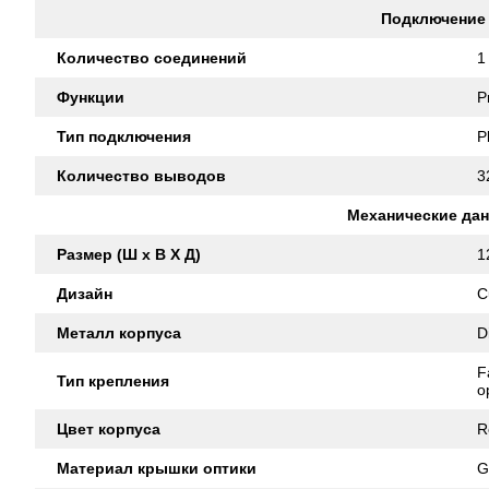
Подключение
Количество соединений
1
Функции
P
Тип подключения
P
Количество выводов
3
Механические да
Размер (Ш x В X Д)
1
Дизайн
C
Металл корпуса
D
F
Тип крепления
o
Цвет корпуса
R
Материал крышки оптики
G