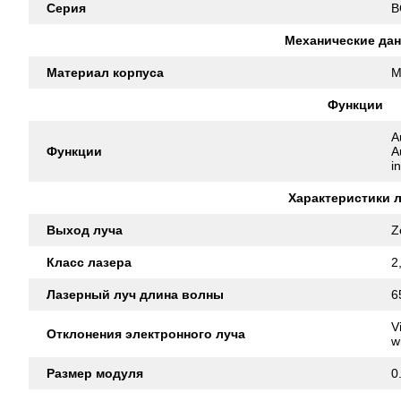
Серия
B
Механические да
Материал корпуса
M
Функции
A
Функции
A
i
Характеристики 
Выход луча
Z
Класс лазера
2
Лазерный луч длина волны
6
V
Отклонения электронного луча
w
Размер модуля
0