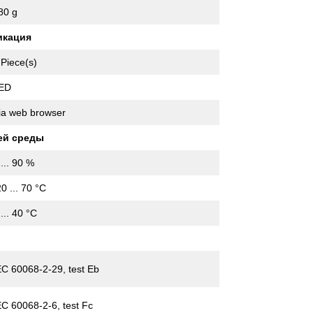
80 g
икация
 Piece(s)
ED
ia web browser
ей среды
 ... 90 %
20 ... 70 °C
 ... 40 °C
EC 60068-2-29, test Eb
EC 60068-2-6, test Fc