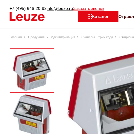
+7 (495) 646-20-92
info@leuze.ru
Заказать звонок
Отрас
Каталог
Главная
Продукция
Идентификация
Сканеры штрих кода
Стациона