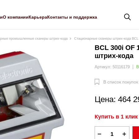
ли
О компании
Карьера
Контакты и поддержка
рные промышленные сканеры штрих-кода
Стационарные сканеры штрих-кода BCL 
BCL 300i OF
штрих-кода
Артикул: 50116179
В
В список покупок
Цена: 464 2
Купить в 1 клик