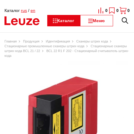
Каталог
rus
/
en
0
0
0
Каталог
Меню
Главная
Продукция
Идентификация
Сканеры штрих кода
Стационарные промышленные сканеры штрих-кода
Стационарные сканеры
штрих-кода BCL 21 / 22
BCL 22 R1 F 202 - Стационарный считыватель штрих-
кода