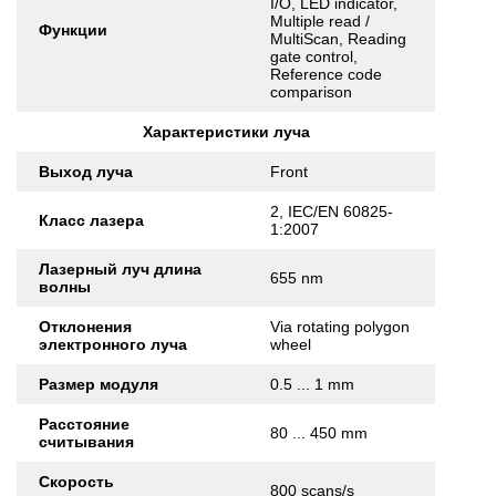
I/O, LED indicator,
Multiple read /
Функции
MultiScan, Reading
gate control,
Reference code
comparison
Характеристики луча
Выход луча
Front
2, IEC/EN 60825-
Класс лазера
1:2007
Лазерный луч длина
655 nm
волны
Отклонения
Via rotating polygon
электронного луча
wheel
Размер модуля
0.5 ... 1 mm
Расстояние
80 ... 450 mm
считывания
Скорость
800 scans/s